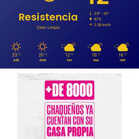
Resistencia
23º - 10º
87%
2.36 km/h
Cielo Limpio
23
20
12
16
16
℃
℃
℃
℃
℃
sáb
dom
lun
mar
mié