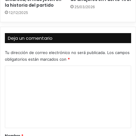
la historia del partido
25/03/2026
12/12/2025
Deja un comentario
Tu dirección de correo electrónico no será publicada.
Los campos
obligatorios están marcados con
*
C
o
m
e
n
t
a
r
Nombre
*