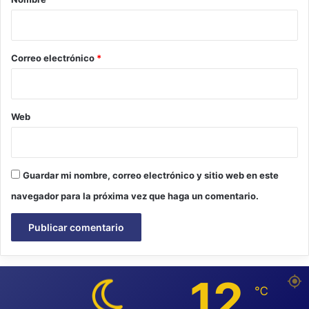
i
o
*
Correo electrónico
*
Web
Guardar mi nombre, correo electrónico y sitio web en este
navegador para la próxima vez que haga un comentario.
12
℃