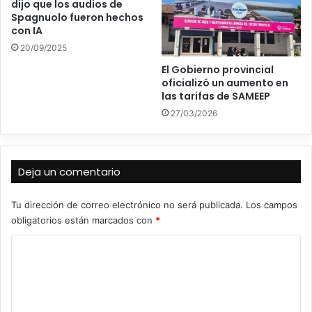
dijo que los audios de
Spagnuolo fueron hechos
con IA
20/09/2025
El Gobierno provincial
oficializó un aumento en
las tarifas de SAMEEP
27/03/2026
Deja un comentario
Tu dirección de correo electrónico no será publicada.
Los campos
obligatorios están marcados con
*
C
o
m
e