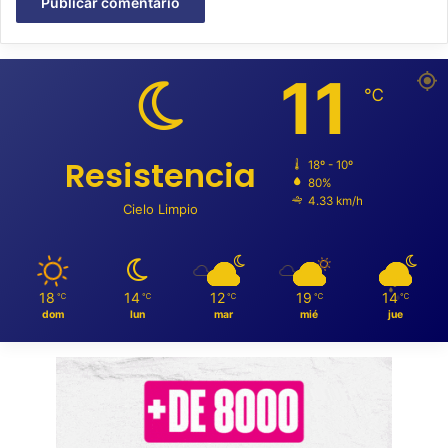
11
℃
Resistencia
18º - 10º
80%
4.33 km/h
Cielo Limpio
18
14
12
19
14
℃
℃
℃
℃
℃
dom
lun
mar
mié
jue