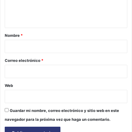
n
t
a
r
Nombre
*
i
o
*
Correo electrónico
*
Web
Guardar mi nombre, correo electrónico y sitio web en este
navegador para la próxima vez que haga un comentario.