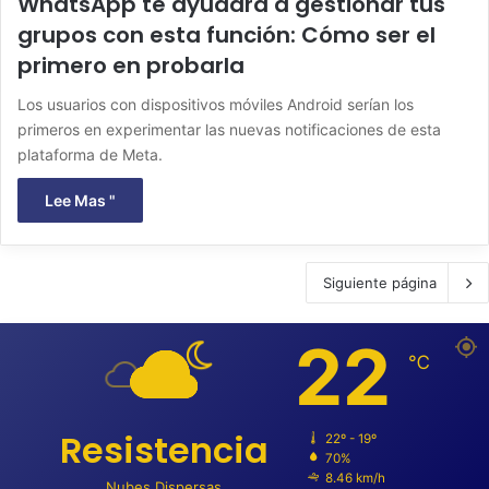
WhatsApp te ayudará a gestionar tus
grupos con esta función: Cómo ser el
primero en probarla
Los usuarios con dispositivos móviles Android serían los
primeros en experimentar las nuevas notificaciones de esta
plataforma de Meta.
Lee Mas "
Siguiente página
22
℃
Resistencia
22º - 19º
70%
8.46 km/h
Nubes Dispersas