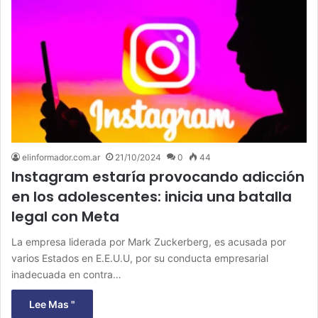
elinformador.com.ar
21/10/2024
0
44
Instagram estaría provocando adicción
en los adolescentes: inicia una batalla
legal con Meta
La empresa liderada por Mark Zuckerberg, es acusada por
varios Estados en E.E.U.U, por su conducta empresarial
inadecuada en contra…
Lee Mas "