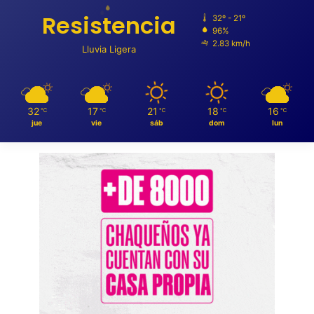
Resistencia
32º - 21º
96%
2.83 km/h
Lluvia Ligera
32
17
21
18
16
℃
℃
℃
℃
℃
jue
vie
sáb
dom
lun