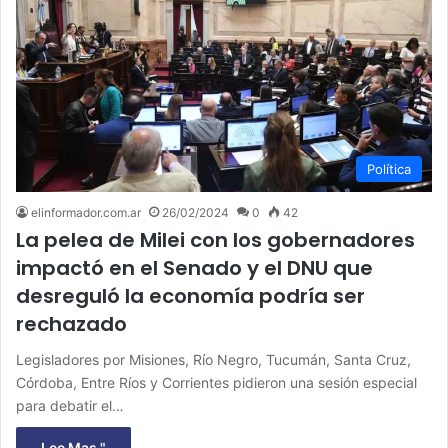
Política
elinformador.com.ar
26/02/2024
0
42
La pelea de Milei con los gobernadores
impactó en el Senado y el DNU que
desreguló la economía podría ser
rechazado
Legisladores por Misiones, Río Negro, Tucumán, Santa Cruz,
Córdoba, Entre Ríos y Corrientes pidieron una sesión especial
para debatir el…
Lee Mas "