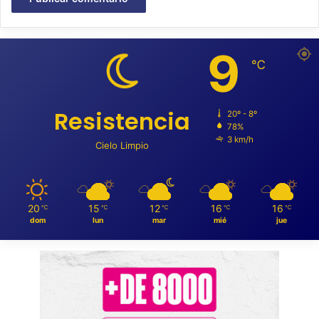
9
℃
Resistencia
20º - 8º
78%
3 km/h
Cielo Limpio
20
15
12
16
16
℃
℃
℃
℃
℃
dom
lun
mar
mié
jue