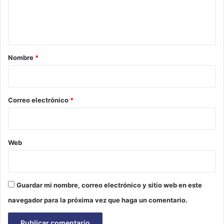
n
t
a
r
Nombre
*
i
o
*
Correo electrónico
*
Web
Guardar mi nombre, correo electrónico y sitio web en este
navegador para la próxima vez que haga un comentario.