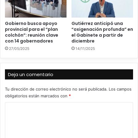
Gobierno busca apoyo
Gutiérrez anticipó una
provincial para el “plan
“oxigenación profunda” en
colchón”: reunión clave
el Gabinete a partir de
con 14 gobernadores
diciembre
27/05/2025
14/11/2025
Deja un comentario
Tu dirección de correo electrónico no será publicada.
Los campos
obligatorios están marcados con
*
C
o
m
e