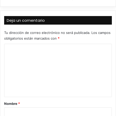
Deja un comentario
Tu dirección de correo electrónico no será publicada.
Los campos
obligatorios están marcados con
*
C
o
m
e
n
t
a
r
Nombre
*
i