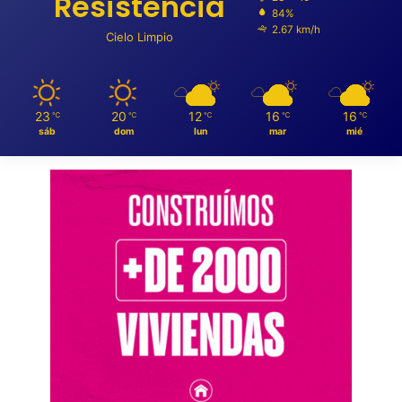
Resistencia
84%
2.67 km/h
Cielo Limpio
23
20
12
16
16
℃
℃
℃
℃
℃
sáb
dom
lun
mar
mié