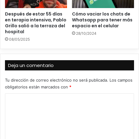
Después de estar 55 días
Cómo vaciar los chats de
en terapia intensiva, Pablo
Whatsapp para tener más
Grillo salió a la terraza del
espacio en el celular
hospital
28/10/2024
08/05/2025
Deja un comentario
Tu dirección de correo electrónico no será publicada.
Los campos
obligatorios están marcados con
*
C
o
m
e
n