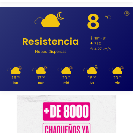
8
℃
Resistencia
16º - 8º
75%
4.27 km/h
Nubes Dispersas
16
17
20
15
20
℃
℃
℃
℃
℃
lun
mar
mié
jue
vie