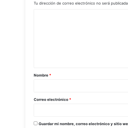
Tu dirección de correo electrónico no será publicada
C
o
m
e
n
t
a
r
Nombre
*
i
o
*
Correo electrónico
*
Guardar mi nombre, correo electrónico y sitio w