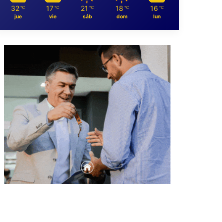
32
17
21
18
16
℃
℃
℃
℃
℃
jue
vie
sáb
dom
lun