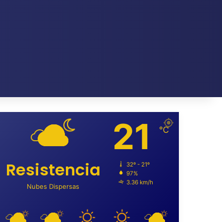
21
℃
Resistencia
32º - 21º
97%
3.36 km/h
Nubes Dispersas