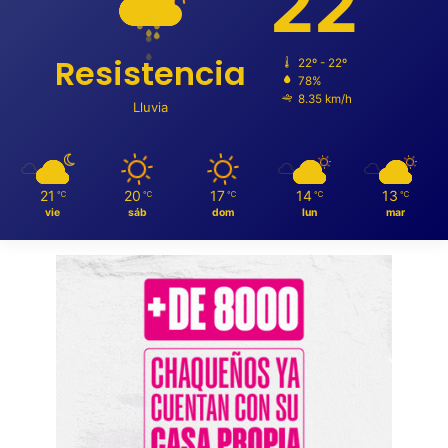
22
Resistencia
22º - 22º
78%
8.35 km/h
Lluvia
21
20
17
14
13
℃
℃
℃
℃
℃
vie
sáb
dom
lun
mar