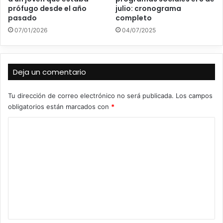
prófugo desde el año
julio: cronograma
pasado
completo
07/01/2026
04/07/2025
Deja un comentario
Tu dirección de correo electrónico no será publicada.
Los campos
obligatorios están marcados con
*
C
o
m
e
n
t
a