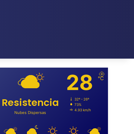
28
℃
Resistencia
32º - 26º
73%
4.93 km/h
Nubes Dispersas