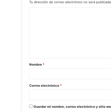
Tu dirección de correo electrónico no será publicada
C
o
m
e
n
t
a
r
Nombre
*
i
o
*
Correo electrónico
*
Guardar mi nombre, correo electrónico y sitio w