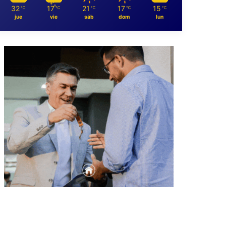
32
17
21
17
15
℃
℃
℃
℃
℃
jue
vie
sáb
dom
lun