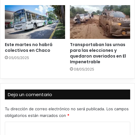
Este martes no habrá
Transportaban las urnas
colectivos en Chaco
para las elecciones y
quedaron averiados en El
05/05/2025
Impenetrable
08/05/2025
Deja un comentario
Tu dirección de correo electrónico no será publicada.
Los campos
obligatorios están marcados con
*
C