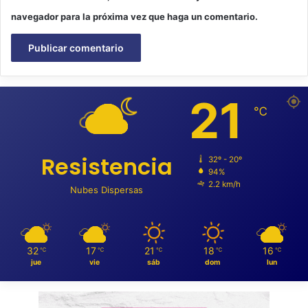
navegador para la próxima vez que haga un comentario.
21
℃
Resistencia
32º - 20º
94%
2.2 km/h
Nubes Dispersas
32
17
21
18
16
℃
℃
℃
℃
℃
jue
vie
sáb
dom
lun