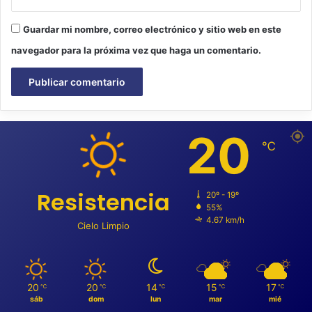
Guardar mi nombre, correo electrónico y sitio web en este
navegador para la próxima vez que haga un comentario.
20
℃
Resistencia
20º - 19º
55%
4.67 km/h
Cielo Limpio
20
20
14
15
17
℃
℃
℃
℃
℃
sáb
dom
lun
mar
mié