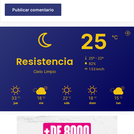
25
℃
Resistencia
25º - 22º
82%
1.53 km/h
Cielo Limpio
33
18
22
18
15
℃
℃
℃
℃
℃
jue
vie
sáb
dom
lun