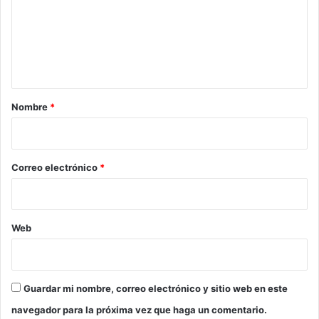
e
n
t
a
r
Nombre
*
i
o
*
Correo electrónico
*
Web
Guardar mi nombre, correo electrónico y sitio web en este
navegador para la próxima vez que haga un comentario.