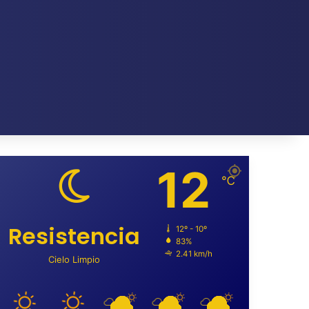
12
℃
Resistencia
12º - 10º
83%
2.41 km/h
Cielo Limpio