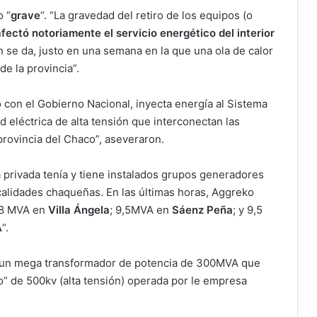
o “
grave
“. “La gravedad del retiro de los equipos (o
afectó notoriamente el servicio energético del interior
ón se da, justo en una semana en la que una ola de calor
e la provincia”.
 con el Gobierno Nacional, inyecta energía al Sistema
d eléctrica de alta tensión que interconectan las
 provincia del Chaco”, aseveraron.
 privada tenía y tiene instalados grupos generadores
calidades chaqueñas. En las últimas horas, Aggreko
9,8 MVA en
Villa Ángela
; 9,5MVA en
Sáenz Peña
; y 9,5
A
“.
e un mega transformador de potencia de 300MVA que
” de 500kv (alta tensión) operada por le empresa