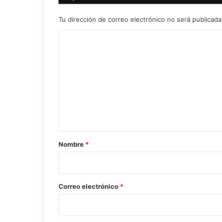
Tu dirección de correo electrónico no será publicada
C
o
m
e
n
t
a
r
Nombre
*
i
o
*
Correo electrónico
*