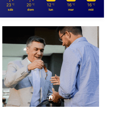
23
20
12
16
16
℃
℃
℃
℃
℃
sáb
dom
lun
mar
mié