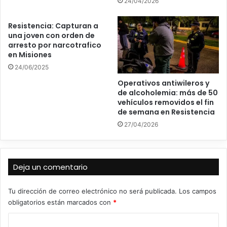
24/04/2026
Resistencia: Capturan a
una joven con orden de
arresto por narcotrafico
en Misiones
24/06/2025
Operativos antiwileros y
de alcoholemia: más de 50
vehículos removidos el fin
de semana en Resistencia
27/04/2026
Deja un comentario
Tu dirección de correo electrónico no será publicada.
Los campos
obligatorios están marcados con
*
C