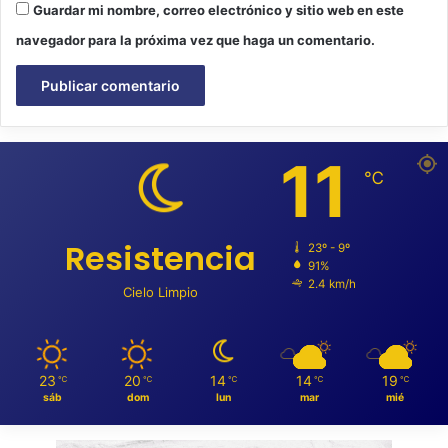
Guardar mi nombre, correo electrónico y sitio web en este
navegador para la próxima vez que haga un comentario.
11
℃
Resistencia
23º - 9º
91%
2.4 km/h
Cielo Limpio
23
20
14
14
19
℃
℃
℃
℃
℃
sáb
dom
lun
mar
mié