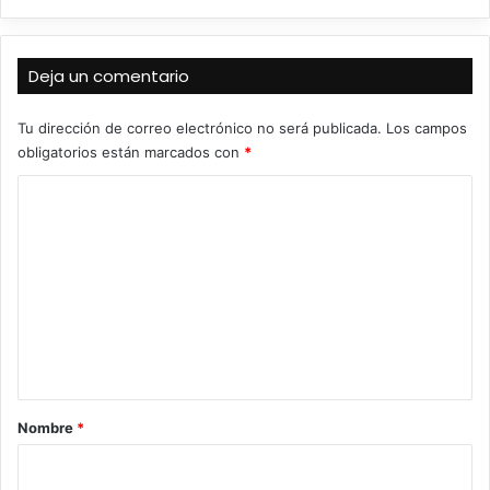
Deja un comentario
Tu dirección de correo electrónico no será publicada.
Los campos
obligatorios están marcados con
*
C
o
m
e
n
t
a
r
Nombre
*
i
o