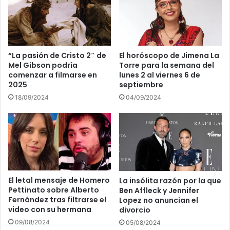
“La pasión de Cristo 2″ de
El horóscopo de Jimena La
Mel Gibson podría
Torre para la semana del
comenzar a filmarse en
lunes 2 al viernes 6 de
2025
septiembre
18/09/2024
04/09/2024
El letal mensaje de Homero
La insólita razón por la que
Pettinato sobre Alberto
Ben Affleck y Jennifer
Fernández tras filtrarse el
Lopez no anuncian el
video con su hermana
divorcio
09/08/2024
05/08/2024