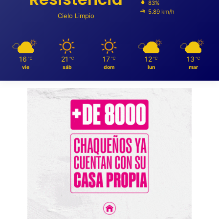
83%
5.89 km/h
Cielo Limpio
16
21
17
12
13
℃
℃
℃
℃
℃
vie
sáb
dom
lun
mar