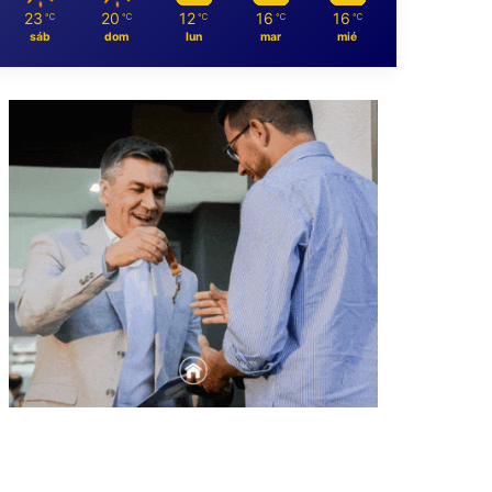
23
20
12
16
16
℃
℃
℃
℃
℃
sáb
dom
lun
mar
mié