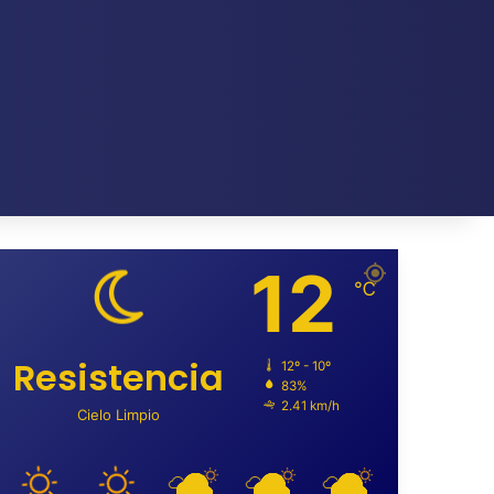
12
℃
Resistencia
12º - 10º
83%
2.41 km/h
Cielo Limpio