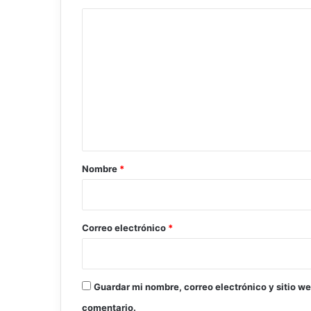
C
o
m
e
n
t
a
r
Nombre
*
i
o
*
Correo electrónico
*
Guardar mi nombre, correo electrónico y sitio w
comentario.