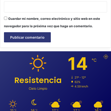
Guardar mi nombre, correo electrónico y sitio web en este
navegador para la próxima vez que haga un comentario.
14
℃
Resistencia
21º - 12º
62%
4.59 km/h
Cielo Limpio
21
16
17
17
16
℃
℃
℃
℃
℃