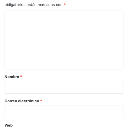
obligatorios están marcados con
*
C
o
m
e
n
t
a
r
Nombre
*
i
o
*
Correo electrónico
*
Web