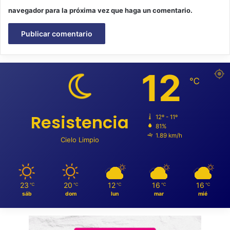
navegador para la próxima vez que haga un comentario.
12
℃
Resistencia
12º - 11º
81%
1.89 km/h
Cielo Limpio
23
20
12
16
16
℃
℃
℃
℃
℃
sáb
dom
lun
mar
mié