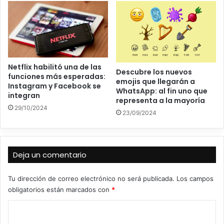
Netflix habilitó una de las
Descubre los nuevos
funciones más esperadas:
emojis que llegarán a
Instagram y Facebook se
WhatsApp: al fin uno que
integran
representa a la mayoría
29/10/2024
23/09/2024
Deja un comentario
Tu dirección de correo electrónico no será publicada.
Los campos
obligatorios están marcados con
*
C
o