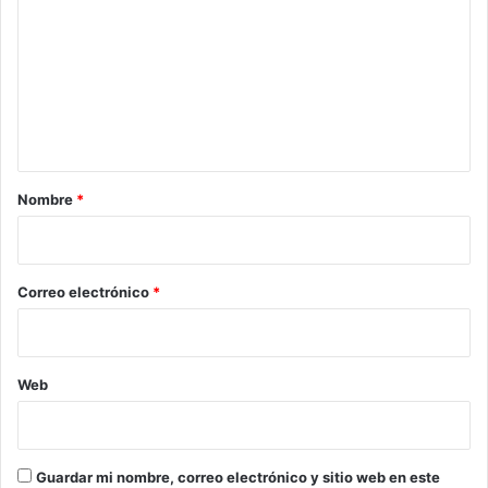
m
e
n
t
a
r
Nombre
*
i
o
*
Correo electrónico
*
Web
Guardar mi nombre, correo electrónico y sitio web en este