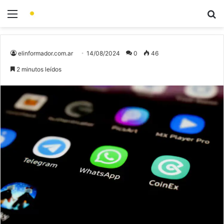
elinformador.com.ar
14/08/2024
0
46
2 minutos leídos