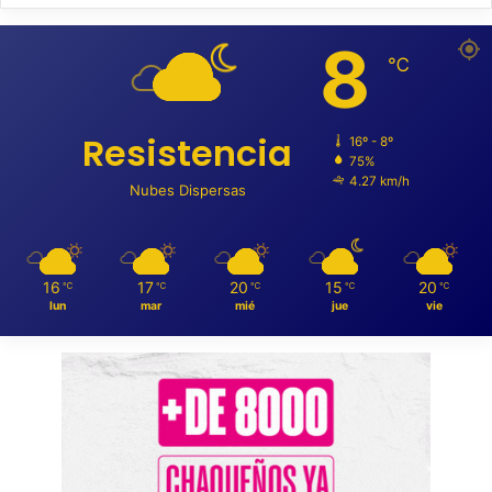
8
℃
Resistencia
16º - 8º
75%
4.27 km/h
Nubes Dispersas
16
17
20
15
20
℃
℃
℃
℃
℃
lun
mar
mié
jue
vie