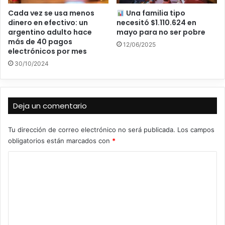
Cada vez se usa menos
Una familia tipo
dinero en efectivo: un
necesitó $1.110.624 en
argentino adulto hace
mayo para no ser pobre
más de 40 pagos
12/06/2025
electrónicos por mes
30/10/2024
Deja un comentario
Tu dirección de correo electrónico no será publicada.
Los campos
obligatorios están marcados con
*
C
o
m
e
n