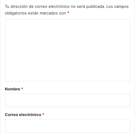
Tu dirección de correo electrónico no será publicada.
Los campos
obligatorios están marcados con
*
C
o
m
e
n
t
a
r
Nombre
*
i
o
*
Correo electrónico
*