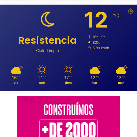
12
℃
Resistencia
16º - 9º
83%
5.89 km/h
Cielo Limpio
16
21
17
12
13
℃
℃
℃
℃
℃
vie
sáb
dom
lun
mar