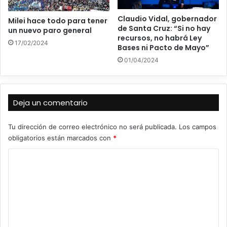
Claudio Vidal, gobernador
Milei hace todo para tener
de Santa Cruz: “Si no hay
un nuevo paro general
recursos, no habrá Ley
17/02/2024
Bases ni Pacto de Mayo”
01/04/2024
Deja un comentario
Tu dirección de correo electrónico no será publicada.
Los campos
obligatorios están marcados con
*
C
o
m
e
n