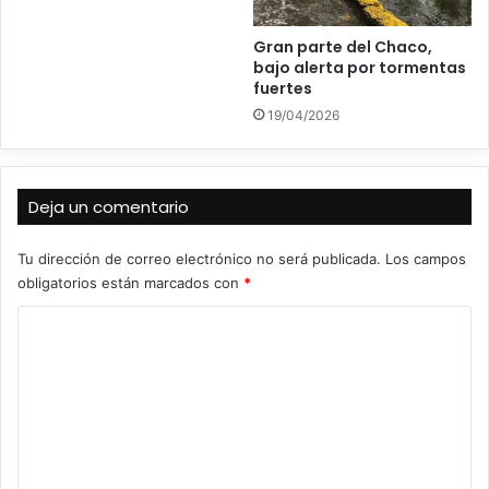
Gran parte del Chaco,
bajo alerta por tormentas
fuertes
19/04/2026
Deja un comentario
Tu dirección de correo electrónico no será publicada.
Los campos
obligatorios están marcados con
*
C
o
m
e
n
t