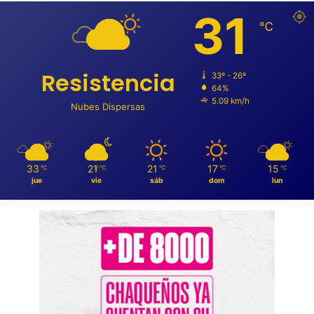
31
℃
Resistencia
33º - 26º
64%
5.09 km/h
Nubes Dispersas
33
21
21
17
15
℃
℃
℃
℃
℃
jue
vie
sáb
dom
lun