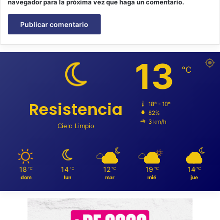
navegador para la próxima vez que haga un comentario.
13
℃
Resistencia
18º - 10º
82%
3 km/h
Cielo Limpio
18
14
12
19
14
℃
℃
℃
℃
℃
dom
lun
mar
mié
jue