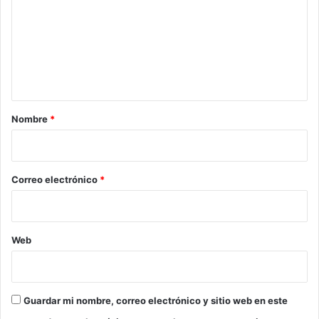
m
e
n
t
a
r
Nombre
*
i
o
*
Correo electrónico
*
Web
Guardar mi nombre, correo electrónico y sitio web en este