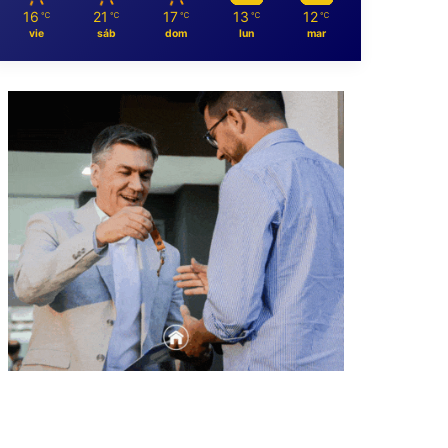
16
21
17
13
12
℃
℃
℃
℃
℃
vie
sáb
dom
lun
mar