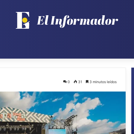
0
31
3 minutos leídos