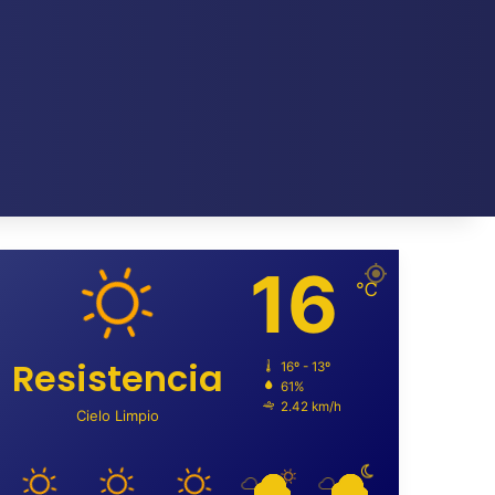
16
℃
Resistencia
16º - 13º
61%
2.42 km/h
Cielo Limpio