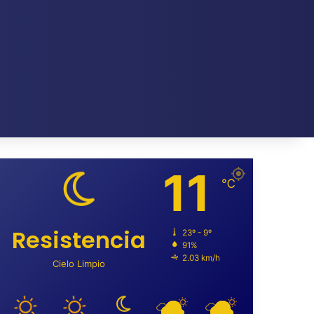
11
℃
Resistencia
23º - 9º
91%
2.03 km/h
Cielo Limpio