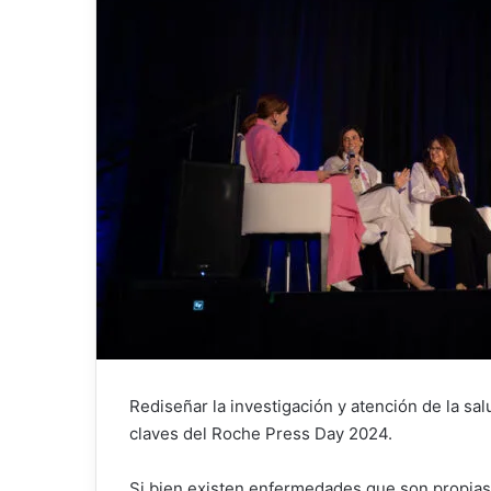
Rediseñar la investigación y atención de la sal
claves del Roche Press Day 2024.
Si bien existen enfermedades que son propias