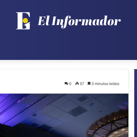
0
57
3 minutos leídos