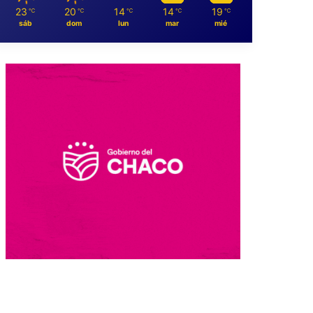
23
20
14
14
19
℃
℃
℃
℃
℃
sáb
dom
lun
mar
mié