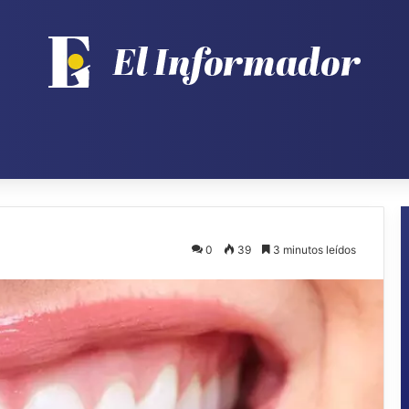
0
39
3 minutos leídos