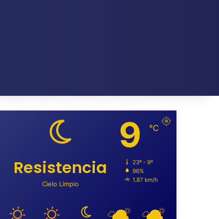
9
℃
Resistencia
23º - 9º
96%
1.87 km/h
Cielo Limpio