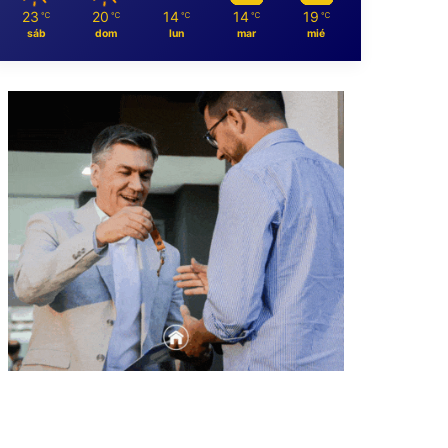
23
20
14
14
19
℃
℃
℃
℃
℃
sáb
dom
lun
mar
mié