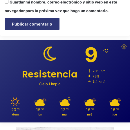
Guardar mi nombre, correo electrónico y sitio web en este
navegador para la próxima vez que haga un comentario.
9
℃
Resistencia
20º - 9º
78%
3.4 km/h
Cielo Limpio
20
15
12
16
16
℃
℃
℃
℃
℃
dom
lun
mar
mié
jue