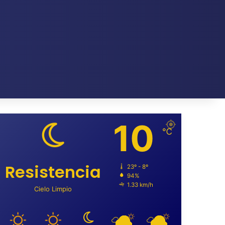
10
℃
Resistencia
23º - 8º
94%
1.33 km/h
Cielo Limpio