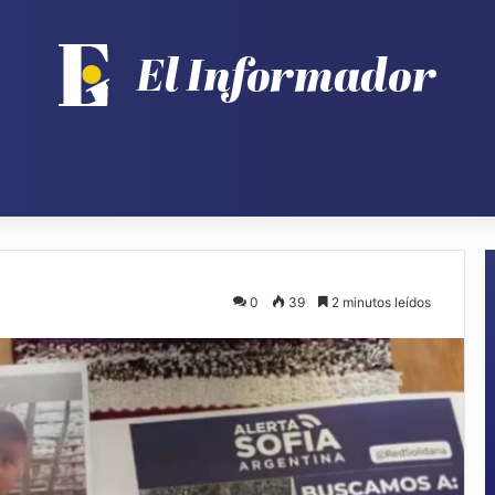
0
39
2 minutos leídos