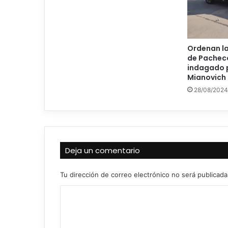
Ordenan la
de Pacheco
indagado p
Mianovich
28/08/2024
Deja un comentario
Tu dirección de correo electrónico no será publicada
C
o
m