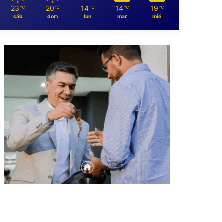
23
20
14
14
19
℃
℃
℃
℃
℃
sáb
dom
lun
mar
mié