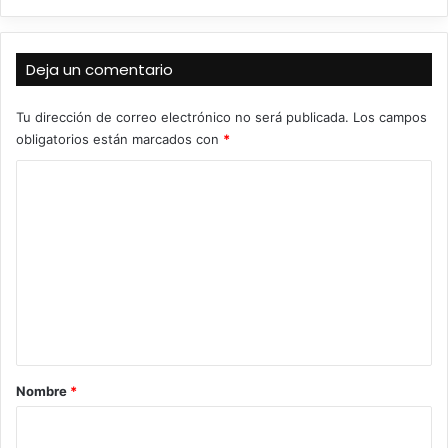
Deja un comentario
Tu dirección de correo electrónico no será publicada.
Los campos
obligatorios están marcados con
*
C
o
m
e
n
t
a
r
Nombre
*
i
o