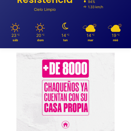
94%
1.33 km/h
Cielo Limpio
23
20
14
14
19
℃
℃
℃
℃
℃
sáb
dom
lun
mar
mié