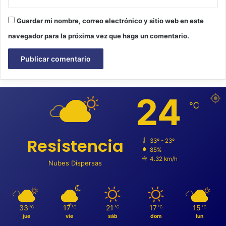
Guardar mi nombre, correo electrónico y sitio web en este
navegador para la próxima vez que haga un comentario.
24
℃
Resistencia
33º - 23º
85%
4.32 km/h
Nubes Dispersas
33
17
21
17
15
℃
℃
℃
℃
℃
jue
vie
sáb
dom
lun