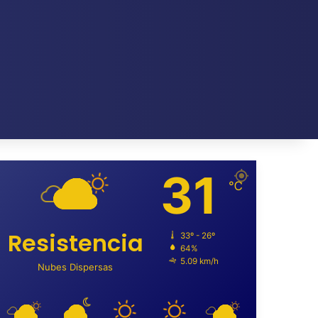
31
℃
Resistencia
33º - 26º
64%
5.09 km/h
Nubes Dispersas