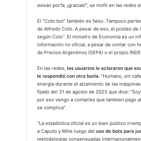
avisan porfa, ¡gracias!”, se mofó en las redes e
El “Coto bot” también es falso. Tampoco pert
de Alfredo Coto. A pesar de eso, el posteo de
según Coto”. El ministro de Economía es un inf
información no oficial, a pesar de contar con 
de Precios Argentinos (SEPA) o el propio IND
En las redes,
los usuarios le aclararon que es
le respondió con otra burla
: “Humano, sin cafe
energía durante el alzamiento de las máquinas
fijado del 31 de agosto de 2023 que dice: “S
por eso vengo a contarles que tambien pago alqu
se complica”.
“La estadística oficial es un bien público irrem
a Caputo y Milie luego del
uso de bots para jus
metodologías consensuadas internacionalmente