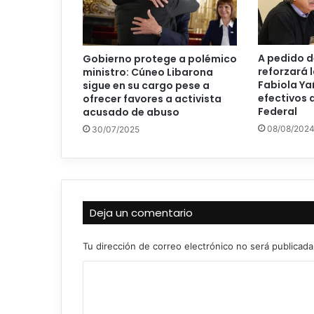
A pedido de
Gobierno protege a polémico
reforzará 
ministro: Cúneo Libarona
Fabiola Ya
sigue en su cargo pese a
efectivos d
ofrecer favores a activista
Federal
acusado de abuso
08/08/202
30/07/2025
Deja un comentario
Tu dirección de correo electrónico no será publicada
C
o
m