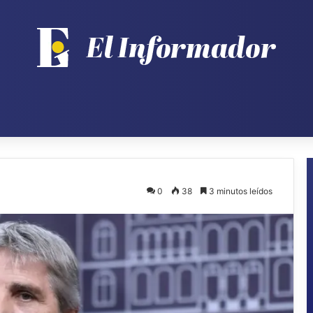
0
38
3 minutos leídos