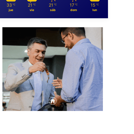
33
21
21
17
15
℃
℃
℃
℃
℃
jue
vie
sáb
dom
lun