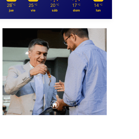
28
25
20
17
14
℃
℃
℃
℃
℃
jue
vie
sáb
dom
lun