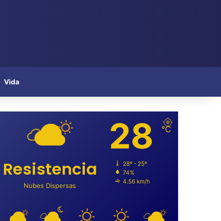
Vida
28
℃
Resistencia
28º - 25º
74%
4.56 km/h
Nubes Dispersas