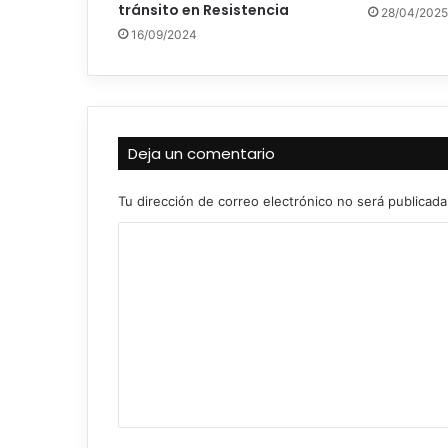
tránsito en Resistencia
28/04/2025
16/09/2024
Deja un comentario
Tu dirección de correo electrónico no será publicada
C
o
m
e
n
t
a
r