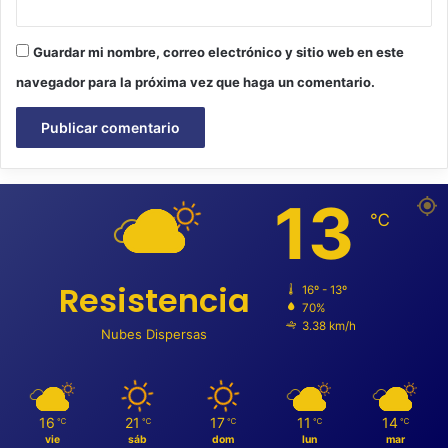
Guardar mi nombre, correo electrónico y sitio web en este
navegador para la próxima vez que haga un comentario.
13
℃
Resistencia
16º - 13º
70%
3.38 km/h
Nubes Dispersas
16
21
17
11
14
℃
℃
℃
℃
℃
vie
sáb
dom
lun
mar