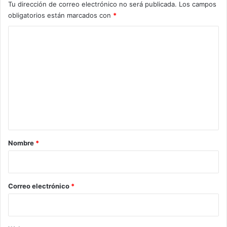
Tu dirección de correo electrónico no será publicada.
Los campos
obligatorios están marcados con
*
C
o
m
e
n
t
a
r
Nombre
*
i
o
*
Correo electrónico
*