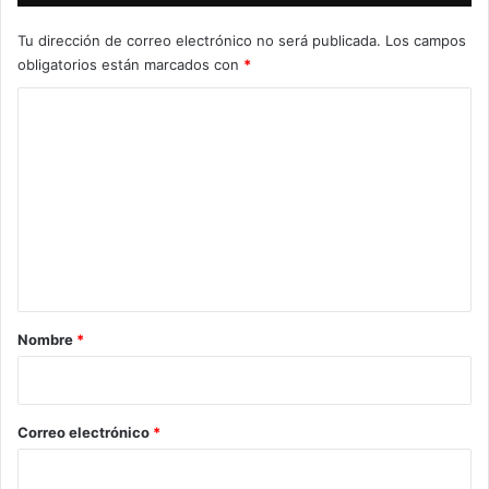
Tu dirección de correo electrónico no será publicada.
Los campos
obligatorios están marcados con
*
C
o
m
e
n
t
a
r
Nombre
*
i
o
*
Correo electrónico
*