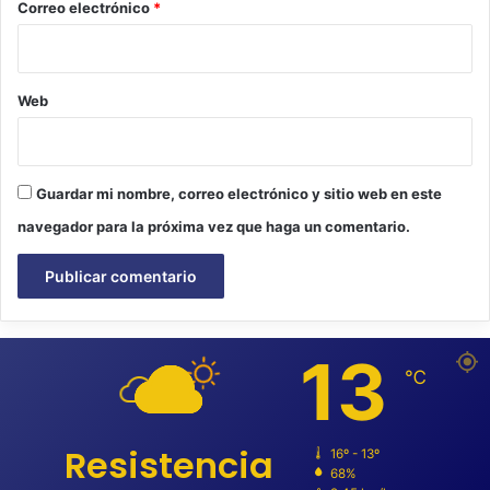
*
Correo electrónico
*
Web
Guardar mi nombre, correo electrónico y sitio web en este
navegador para la próxima vez que haga un comentario.
13
℃
Resistencia
16º - 13º
68%