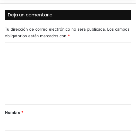
Deja un comentario
Tu dirección de correo electrónico no será publicada.
Los campos
obligatorios están marcados con
*
C
o
m
e
n
t
a
r
Nombre
*
i
o