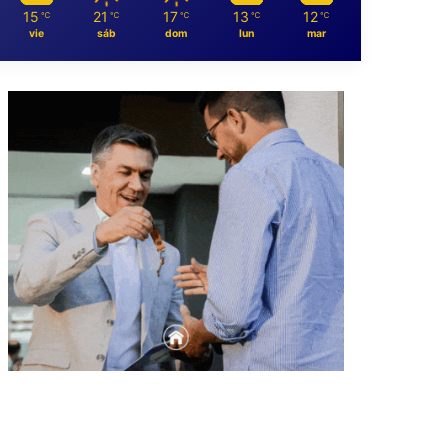
15
21
17
13
12
℃
℃
℃
℃
℃
vie
sáb
dom
lun
mar