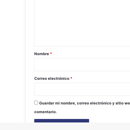
m
e
n
t
a
r
Nombre
*
i
o
*
Correo electrónico
*
Guardar mi nombre, correo electrónico y sitio w
comentario.