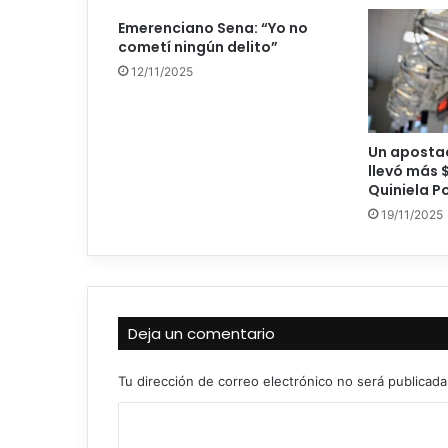
Emerenciano Sena: “Yo no
cometí ningún delito”
12/11/2025
Un apostad
llevó más $
Quiniela 
19/11/2025
Deja un comentario
Tu dirección de correo electrónico no será publicada
C
o