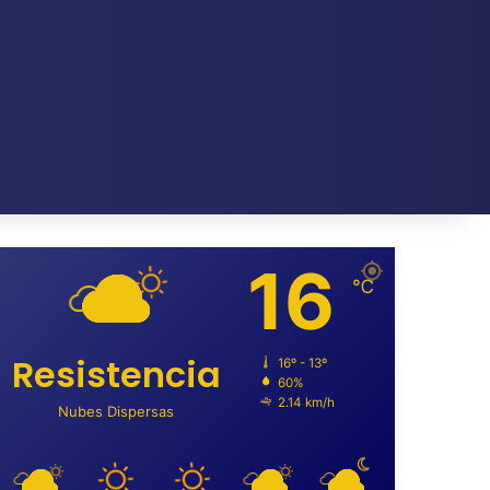
16
℃
Resistencia
16º - 13º
60%
2.14 km/h
Nubes Dispersas