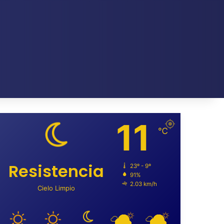
11
℃
Resistencia
23º - 9º
91%
2.03 km/h
Cielo Limpio