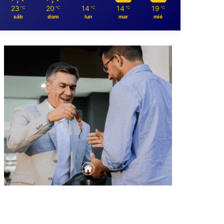
23
20
14
14
19
℃
℃
℃
℃
℃
sáb
dom
lun
mar
mié