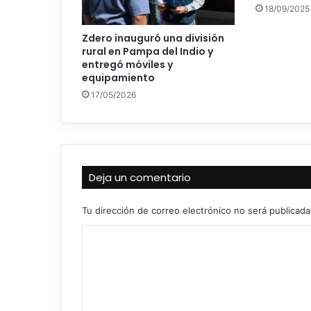
18/09/2025
Zdero inauguró una división
rural en Pampa del Indio y
entregó móviles y
equipamiento
17/05/2026
Deja un comentario
Tu dirección de correo electrónico no será publicada
C
o
m
e