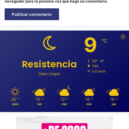
navegador para la próxima vez que haga un comentario.
9
℃
Resistencia
20º - 9º
78%
3.4 km/h
Cielo Limpio
20
15
12
16
16
℃
℃
℃
℃
℃
dom
lun
mar
mié
jue