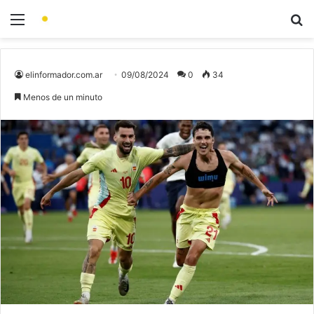
elinformador.com.ar
09/08/2024
0
34
Menos de un minuto