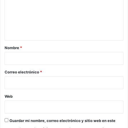
m
e
n
t
a
r
Nombre
*
i
o
*
Correo electrónico
*
Web
Guardar mi nombre, correo electrónico y sitio web en este