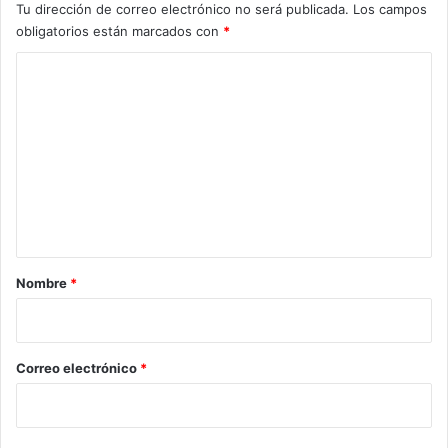
Tu dirección de correo electrónico no será publicada.
Los campos
obligatorios están marcados con
*
C
o
m
e
n
t
a
r
Nombre
*
i
o
*
Correo electrónico
*