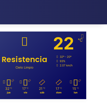
22
℃
Resistencia
32º - 20º
93%
2.07 km/h
Cielo Limpio
32
17
21
17
15
℃
℃
℃
℃
℃
jue
vie
sáb
dom
lun