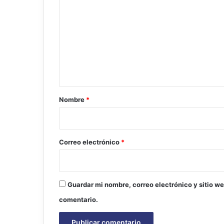
o
m
e
n
t
a
r
Nombre
*
i
o
*
Correo electrónico
*
Guardar mi nombre, correo electrónico y sitio w
comentario.