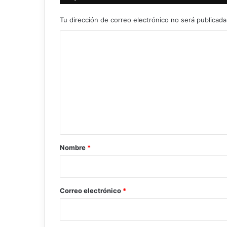
Tu dirección de correo electrónico no será publicada
C
o
m
e
n
t
a
r
Nombre
*
i
o
*
Correo electrónico
*