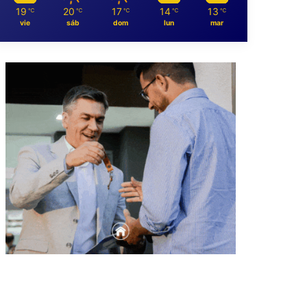
19
20
17
14
13
℃
℃
℃
℃
℃
vie
sáb
dom
lun
mar