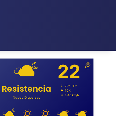
22
℃
Resistencia
22º - 19º
70%
8.46 km/h
Nubes Dispersas