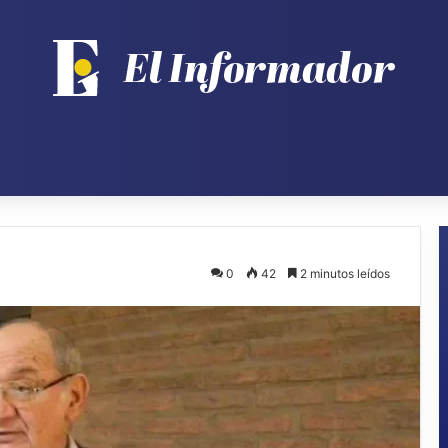
0
42
2 minutos leídos