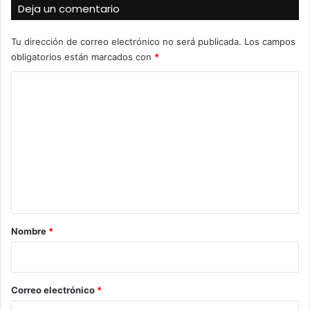
Deja un comentario
Tu dirección de correo electrónico no será publicada.
Los campos
obligatorios están marcados con
*
C
o
m
e
n
t
a
r
Nombre
*
i
o
*
Correo electrónico
*