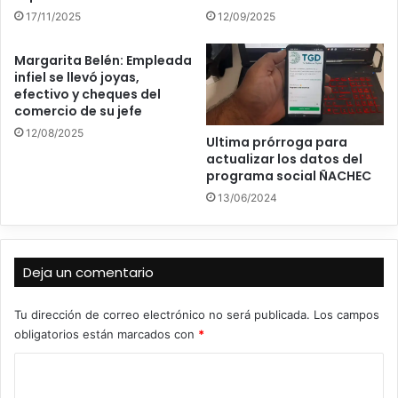
17/11/2025
12/09/2025
Margarita Belén: Empleada
infiel se llevó joyas,
efectivo y cheques del
comercio de su jefe
12/08/2025
Ultima prórroga para
actualizar los datos del
programa social ÑACHEC
13/06/2024
Deja un comentario
Tu dirección de correo electrónico no será publicada.
Los campos
obligatorios están marcados con
*
C
o