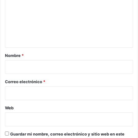
m
e
n
t
a
r
Nombre
*
i
o
*
Correo electrónico
*
Web
Guardar mi nombre, correo electrónico y sitio web en este