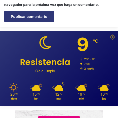
navegador para la próxima vez que haga un comentario.
9
℃
Resistencia
20º - 8º
78%
3 km/h
Cielo Limpio
20
15
12
16
16
℃
℃
℃
℃
℃
dom
lun
mar
mié
jue