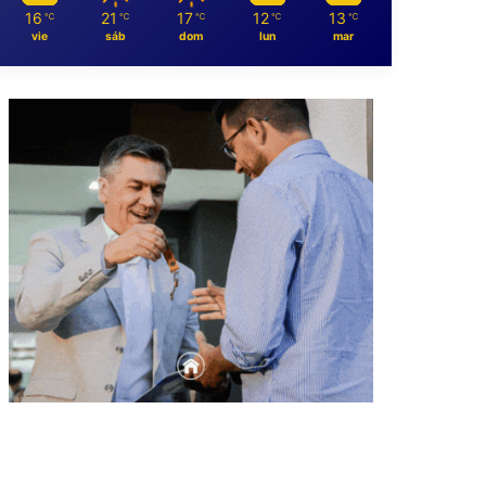
16
21
17
12
13
℃
℃
℃
℃
℃
vie
sáb
dom
lun
mar