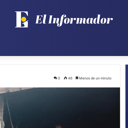
0
46
Menos de un minuto