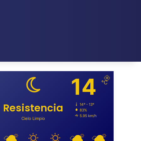
14
℃
Resistencia
14º - 13º
83%
5.95 km/h
Cielo Limpio