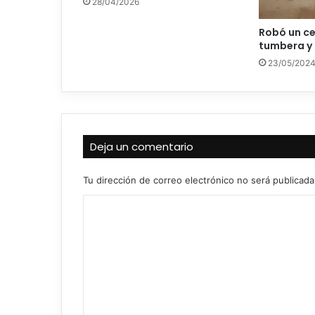
28/04/2026
Robó un ce
tumbera y 
23/05/202
Deja un comentario
Tu dirección de correo electrónico no será publicada
C
o
m
e
n
t