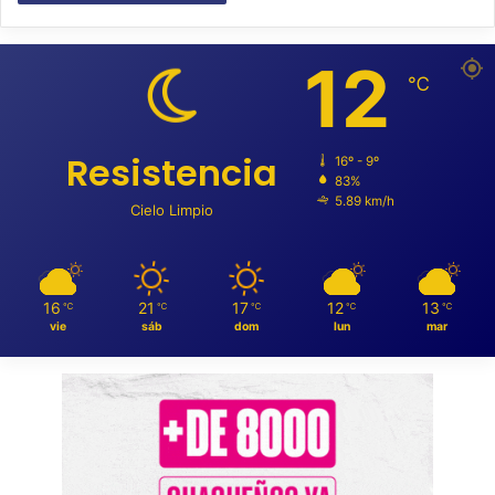
12
℃
Resistencia
16º - 9º
83%
5.89 km/h
Cielo Limpio
16
21
17
12
13
℃
℃
℃
℃
℃
vie
sáb
dom
lun
mar