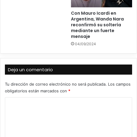
Con Mauro Icardi en
Argentina, Wanda Nara
reconfirmó su soltería
mediante un fuerte
mensaje
04/09/2024
Deja un comentario
Tu dirección de correo electrónico no será publicada.
Los campos
obligatorios están marcados con
*
C
o
m
e