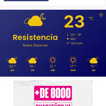
23
℃
Resistencia
23º - 19º
88%
1.92 km/h
Nubes Dispersas
32
18
21
17
15
℃
℃
℃
℃
℃
jue
vie
sáb
dom
lun