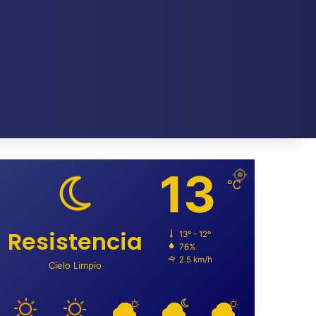
13
℃
Resistencia
13º - 12º
76%
2.5 km/h
Cielo Limpio