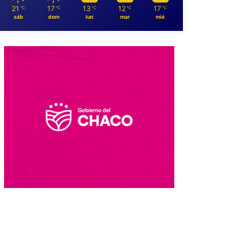
21
17
13
12
17
℃
℃
℃
℃
℃
sáb
dom
lun
mar
mié