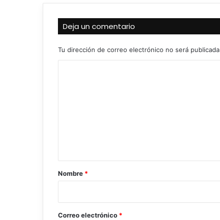
Deja un comentario
Tu dirección de correo electrónico no será publicada
C
o
m
e
n
t
a
r
Nombre
*
i
o
*
Correo electrónico
*