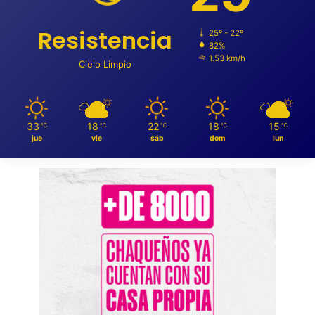
Resistencia
25º - 22º
82%
1.53 km/h
Cielo Limpio
33
18
22
18
15
℃
℃
℃
℃
℃
jue
vie
sáb
dom
lun