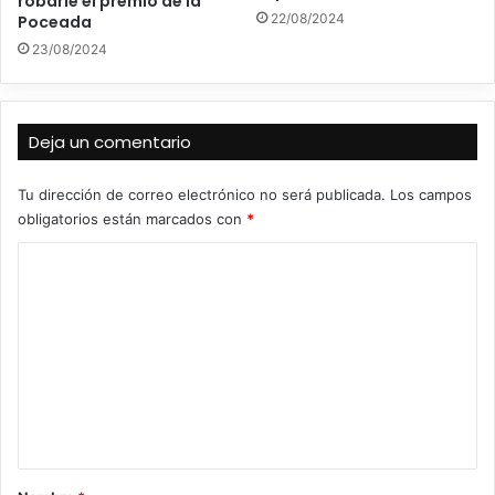
robarle el premio de la
22/08/2024
Poceada
23/08/2024
Deja un comentario
Tu dirección de correo electrónico no será publicada.
Los campos
obligatorios están marcados con
*
C
o
m
e
n
t
a
r